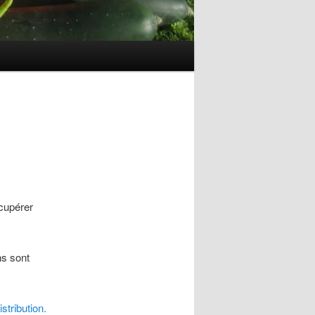
cupérer
ns sont
istribution.