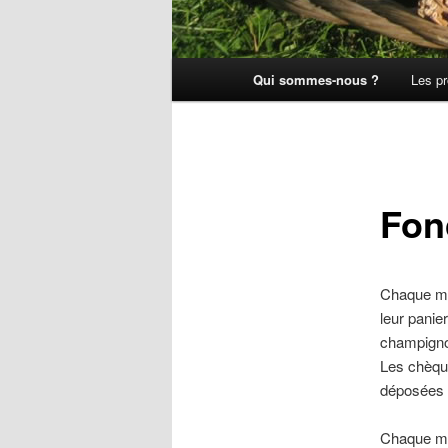
Menu principal
Qui sommes-nous ?
Les pr
Aller au contenu principal
Fon
Chaque me
leur panie
champignon
Les chèqu
déposées d
Chaque me