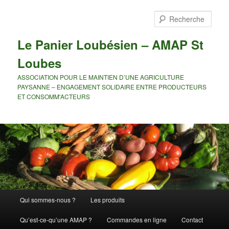
Rech
Le Panier Loubésien – AMAP St
Loubes
ASSOCIATION POUR LE MAINTIEN D’UNE AGRICULTURE
PAYSANNE – ENGAGEMENT SOLIDAIRE ENTRE PRODUCTEURS
ET CONSOMM'ACTEURS
Menu principal
Qui sommes-nous ?
Les produits
Aller au contenu principal
Aller au contenu secondaire
Qu’est-ce-qu’une AMAP ?
Commandes en ligne
Contact