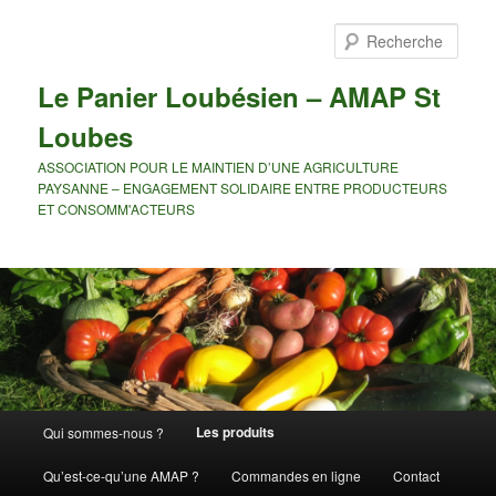
Rech
Le Panier Loubésien – AMAP St
Loubes
ASSOCIATION POUR LE MAINTIEN D’UNE AGRICULTURE
PAYSANNE – ENGAGEMENT SOLIDAIRE ENTRE PRODUCTEURS
ET CONSOMM'ACTEURS
Menu principal
Les produits
Qui sommes-nous ?
Aller au contenu principal
Qu’est-ce-qu’une AMAP ?
Commandes en ligne
Contact